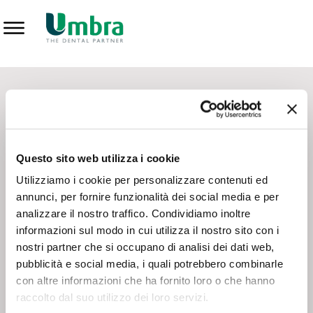
Prodotti
CONTATTI - SERVIZIO CLIENTI
Scrivi a
team.mkt@umbra.it
Chiama il NV ORDINI
800 869103
Questo sito web utilizza i cookie
Chiama il NV ASSISTENZA TECNICA
800 014440
Utilizziamo i cookie per personalizzare contenuti ed
annunci, per fornire funzionalità dei social media e per
analizzare il nostro traffico. Condividiamo inoltre
CONSEGNA GRATUITA
informazioni sul modo in cui utilizza il nostro sito con i
Consegna gratuita su tutto il territorio italiano con un
ordine
nostri partner che si occupano di analisi dei dati web,
minimo di 100€
, altrimenti si calcola il costo della consegna in
pubblicità e social media, i quali potrebbero combinarle
base alle condizioni contrattuali.
con altre informazioni che ha fornito loro o che hanno
raccolto dal suo utilizzo dei loro servizi.