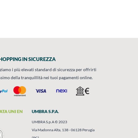
HOPPING IN SICUREZZA
zziamo i più elevati standard di sicurezza per offrirti
ssimo della tranquillità nei tuoi pagamenti online.
ATA UNI EN
UMBRA S.P.A.
UMBRA S.p.A © 2023
Via Madonna Alta, 138 - 06128 Perugia
(PG)