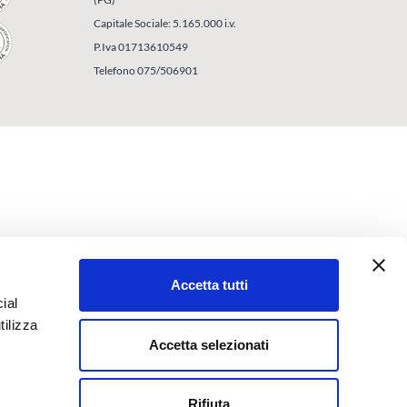
Capitale Sociale: 5.165.000 i.v.
P.Iva 01713610549
Telefono 075/506901
Accetta tutti
ial
tilizza
Accetta selezionati
Rifiuta