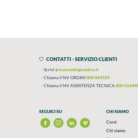
Prodotti
Salta al contenuto
CONTATTI - SERVIZIO CLIENTI
Scrivi a
team.mkt@umbra.it
Chiama il NV ORDINI
800 869103
Chiama il NV ASSISTENZA TECNICA
800 01444
SEGUICI SU
CHI SIAMO
Corsi
Chi siamo