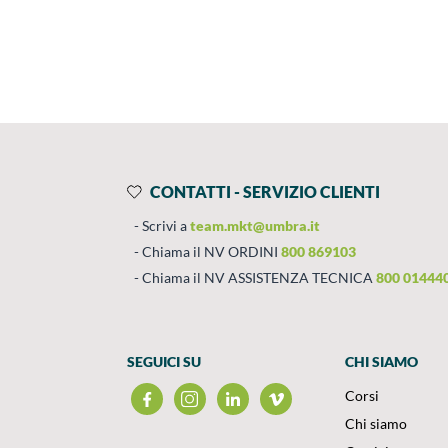
Prodotti
Salta al contenuto
CONTATTI - SERVIZIO CLIENTI
Scrivi a
team.mkt@umbra.it
Chiama il NV ORDINI
800 869103
Chiama il NV ASSISTENZA TECNICA
800 01444
SEGUICI SU
CHI SIAMO
Corsi
Chi siamo