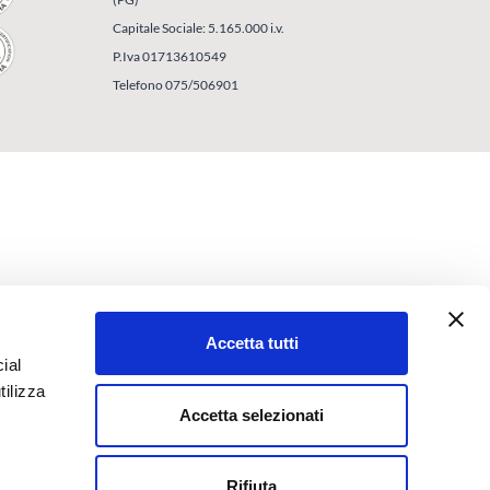
Capitale Sociale: 5.165.000 i.v.
P.Iva 01713610549
Telefono 075/506901
Accetta tutti
ial
tilizza
Accetta selezionati
Rifiuta