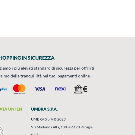
HOPPING IN SICUREZZA
zziamo i più elevati standard di sicurezza per offrirti
ssimo della tranquillità nei tuoi pagamenti online.
ATA UNI EN
UMBRA S.P.A.
UMBRA S.p.A © 2023
Via Madonna Alta, 138 - 06128 Perugia
(PG)