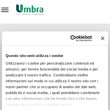
Prodotti
CONTATTI - SERVIZIO CLIENTI
Scrivi a
team.mkt@umbra.it
Chiama il NV ORDINI
800 869103
Questo sito web utilizza i cookie
Chiama il NV ASSISTENZA TECNICA
800 014440
Utilizziamo i cookie per personalizzare contenuti ed
annunci, per fornire funzionalità dei social media e per
analizzare il nostro traffico. Condividiamo inoltre
CONSEGNA GRATUITA
informazioni sul modo in cui utilizza il nostro sito con i
Consegna gratuita su tutto il territorio italiano con un
ordine
nostri partner che si occupano di analisi dei dati web,
minimo di 100€
, altrimenti si calcola il costo della consegna in
pubblicità e social media, i quali potrebbero combinarle
base alle condizioni contrattuali.
con altre informazioni che ha fornito loro o che hanno
raccolto dal suo utilizzo dei loro servizi.