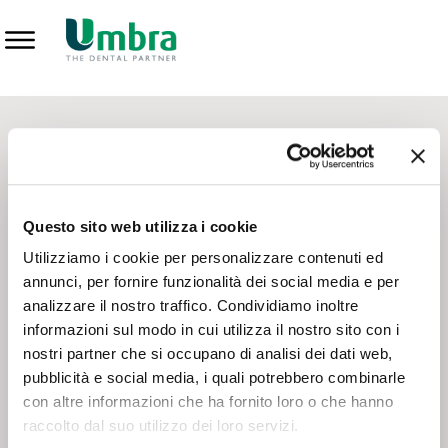
Prodotti
CONTATTI - SERVIZIO CLIENTI
Scrivi a
team.mkt@umbra.it
Chiama il NV ORDINI
800 869103
Questo sito web utilizza i cookie
Chiama il NV ASSISTENZA TECNICA
800 014440
Utilizziamo i cookie per personalizzare contenuti ed
annunci, per fornire funzionalità dei social media e per
analizzare il nostro traffico. Condividiamo inoltre
CONSEGNA GRATUITA
informazioni sul modo in cui utilizza il nostro sito con i
Consegna gratuita su tutto il territorio italiano con un
ordine
nostri partner che si occupano di analisi dei dati web,
minimo di 100€
, altrimenti si calcola il costo della consegna in
pubblicità e social media, i quali potrebbero combinarle
base alle condizioni contrattuali.
con altre informazioni che ha fornito loro o che hanno
raccolto dal suo utilizzo dei loro servizi.