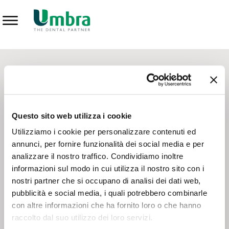
Prodotti
CONTATTI - SERVIZIO CLIENTI
Scrivi a
team.mkt@umbra.it
Chiama il NV ORDINI
800 869103
Questo sito web utilizza i cookie
Chiama il NV ASSISTENZA TECNICA
800 014440
Utilizziamo i cookie per personalizzare contenuti ed
annunci, per fornire funzionalità dei social media e per
analizzare il nostro traffico. Condividiamo inoltre
CONSEGNA GRATUITA
informazioni sul modo in cui utilizza il nostro sito con i
Consegna gratuita su tutto il territorio italiano con un
ordine
nostri partner che si occupano di analisi dei dati web,
minimo di 100€
, altrimenti si calcola il costo della consegna in
pubblicità e social media, i quali potrebbero combinarle
base alle condizioni contrattuali.
con altre informazioni che ha fornito loro o che hanno
raccolto dal suo utilizzo dei loro servizi.