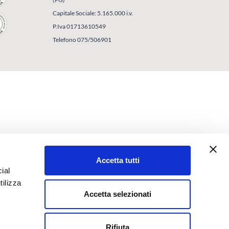
Capitale Sociale: 5.165.000 i.v.
P.Iva 01713610549
Telefono 075/506901
Accetta tutti
ial
tilizza
Accetta selezionati
Rifiuta