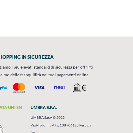
HOPPING IN SICUREZZA
zziamo i più elevati standard di sicurezza per offrirti
ssimo della tranquillità nei tuoi pagamenti online.
ATA UNI EN
UMBRA S.P.A.
UMBRA S.p.A © 2023
Via Madonna Alta, 138 - 06128 Perugia
(PG)