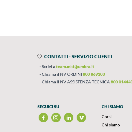
Prodotti
Salta al contenuto
CONTATTI - SERVIZIO CLIENTI
Scrivi a
team.mkt@umbra.it
Chiama il NV ORDINI
800 869103
Chiama il NV ASSISTENZA TECNICA
800 01444
SEGUICI SU
CHI SIAMO
Corsi
Chi siamo