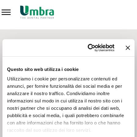
Prodotti
CONTATTI - SERVIZIO CLIENTI
Scrivi a
team.mkt@umbra.it
Chiama il NV ORDINI
800 869103
Questo sito web utilizza i cookie
Chiama il NV ASSISTENZA TECNICA
800 014440
Utilizziamo i cookie per personalizzare contenuti ed
annunci, per fornire funzionalità dei social media e per
analizzare il nostro traffico. Condividiamo inoltre
CONSEGNA GRATUITA
informazioni sul modo in cui utilizza il nostro sito con i
Consegna gratuita su tutto il territorio italiano con un
ordine
nostri partner che si occupano di analisi dei dati web,
minimo di 100€
, altrimenti si calcola il costo della consegna in
pubblicità e social media, i quali potrebbero combinarle
base alle condizioni contrattuali.
con altre informazioni che ha fornito loro o che hanno
raccolto dal suo utilizzo dei loro servizi.