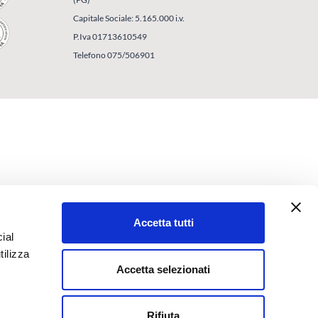
Capitale Sociale: 5.165.000 i.v.
P.Iva 01713610549
Telefono 075/506901
Accetta tutti
ial
tilizza
Accetta selezionati
Rifiuta