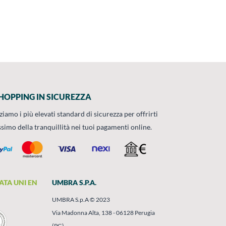
HOPPING IN SICUREZZA
zziamo i più elevati standard di sicurezza per offrirti
ssimo della tranquillità nei tuoi pagamenti online.
ATA UNI EN
UMBRA S.P.A.
UMBRA S.p.A © 2023
Via Madonna Alta, 138 - 06128 Perugia
(PG)