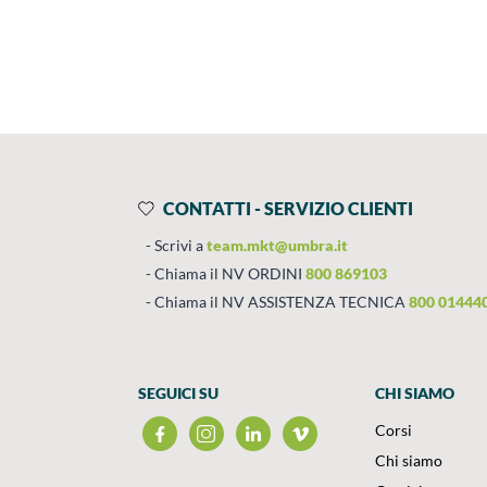
Prodotti
Salta al contenuto
CONTATTI - SERVIZIO CLIENTI
Scrivi a
team.mkt@umbra.it
Chiama il NV ORDINI
800 869103
Chiama il NV ASSISTENZA TECNICA
800 01444
SEGUICI SU
CHI SIAMO
Corsi
Chi siamo