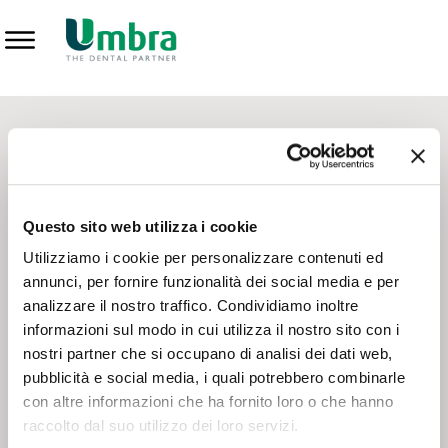
Prodotti
CONTATTI - SERVIZIO CLIENTI
Scrivi a
team.mkt@umbra.it
Chiama il NV ORDINI
800 869103
Questo sito web utilizza i cookie
Chiama il NV ASSISTENZA TECNICA
800 014440
Utilizziamo i cookie per personalizzare contenuti ed
annunci, per fornire funzionalità dei social media e per
analizzare il nostro traffico. Condividiamo inoltre
CONSEGNA GRATUITA
informazioni sul modo in cui utilizza il nostro sito con i
Consegna gratuita su tutto il territorio italiano con un
ordine
nostri partner che si occupano di analisi dei dati web,
minimo di 100€
, altrimenti si calcola il costo della consegna in
pubblicità e social media, i quali potrebbero combinarle
base alle condizioni contrattuali.
con altre informazioni che ha fornito loro o che hanno
raccolto dal suo utilizzo dei loro servizi.