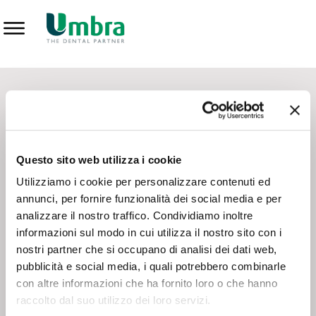
Prodotti
CONTATTI - SERVIZIO CLIENTI
Scrivi a
team.mkt@umbra.it
Chiama il NV ORDINI
800 869103
Questo sito web utilizza i cookie
Chiama il NV ASSISTENZA TECNICA
800 014440
Utilizziamo i cookie per personalizzare contenuti ed
annunci, per fornire funzionalità dei social media e per
analizzare il nostro traffico. Condividiamo inoltre
CONSEGNA GRATUITA
informazioni sul modo in cui utilizza il nostro sito con i
Consegna gratuita su tutto il territorio italiano con un
ordine
nostri partner che si occupano di analisi dei dati web,
minimo di 100€
, altrimenti si calcola il costo della consegna in
pubblicità e social media, i quali potrebbero combinarle
base alle condizioni contrattuali.
con altre informazioni che ha fornito loro o che hanno
raccolto dal suo utilizzo dei loro servizi.