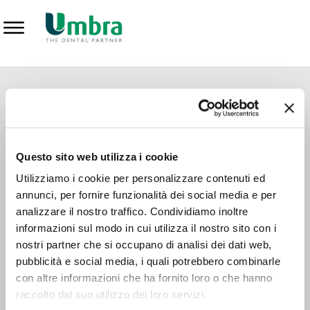
Prodotti
CONTATTI - SERVIZIO CLIENTI
Scrivi a
team.mkt@umbra.it
Chiama il NV ORDINI
800 869103
Questo sito web utilizza i cookie
Chiama il NV ASSISTENZA TECNICA
800 014440
Utilizziamo i cookie per personalizzare contenuti ed
annunci, per fornire funzionalità dei social media e per
analizzare il nostro traffico. Condividiamo inoltre
CONSEGNA GRATUITA
informazioni sul modo in cui utilizza il nostro sito con i
Consegna gratuita su tutto il territorio italiano con un
ordine
nostri partner che si occupano di analisi dei dati web,
minimo di 100€
, altrimenti si calcola il costo della consegna in
pubblicità e social media, i quali potrebbero combinarle
base alle condizioni contrattuali.
con altre informazioni che ha fornito loro o che hanno
raccolto dal suo utilizzo dei loro servizi.