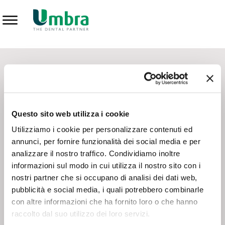
Prodotti
CONTATTI - SERVIZIO CLIENTI
Scrivi a
team.mkt@umbra.it
Chiama il NV ORDINI
800 869103
Questo sito web utilizza i cookie
Chiama il NV ASSISTENZA TECNICA
800 014440
Utilizziamo i cookie per personalizzare contenuti ed
annunci, per fornire funzionalità dei social media e per
analizzare il nostro traffico. Condividiamo inoltre
CONSEGNA GRATUITA
informazioni sul modo in cui utilizza il nostro sito con i
Consegna gratuita su tutto il territorio italiano con un
ordine
nostri partner che si occupano di analisi dei dati web,
minimo di 100€
, altrimenti si calcola il costo della consegna in
pubblicità e social media, i quali potrebbero combinarle
base alle condizioni contrattuali.
con altre informazioni che ha fornito loro o che hanno
raccolto dal suo utilizzo dei loro servizi.