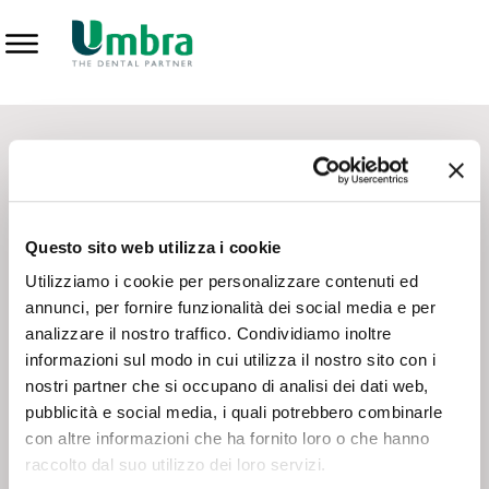
Prodotti
CONTATTI - SERVIZIO CLIENTI
Scrivi a
team.mkt@umbra.it
Chiama il NV ORDINI
800 869103
Questo sito web utilizza i cookie
Chiama il NV ASSISTENZA TECNICA
800 014440
Utilizziamo i cookie per personalizzare contenuti ed
annunci, per fornire funzionalità dei social media e per
analizzare il nostro traffico. Condividiamo inoltre
CONSEGNA GRATUITA
informazioni sul modo in cui utilizza il nostro sito con i
Consegna gratuita su tutto il territorio italiano con un
ordine
nostri partner che si occupano di analisi dei dati web,
minimo di 100€
, altrimenti si calcola il costo della consegna in
pubblicità e social media, i quali potrebbero combinarle
base alle condizioni contrattuali.
con altre informazioni che ha fornito loro o che hanno
raccolto dal suo utilizzo dei loro servizi.