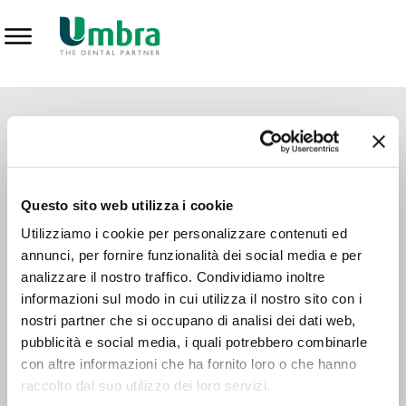
Prodotti
CONTATTI - SERVIZIO CLIENTI
Scrivi a
team.mkt@umbra.it
Chiama il NV ORDINI
800 869103
Questo sito web utilizza i cookie
Chiama il NV ASSISTENZA TECNICA
800 014440
Utilizziamo i cookie per personalizzare contenuti ed
annunci, per fornire funzionalità dei social media e per
analizzare il nostro traffico. Condividiamo inoltre
CONSEGNA GRATUITA
informazioni sul modo in cui utilizza il nostro sito con i
Consegna gratuita su tutto il territorio italiano con un
ordine
nostri partner che si occupano di analisi dei dati web,
minimo di 100€
, altrimenti si calcola il costo della consegna in
pubblicità e social media, i quali potrebbero combinarle
base alle condizioni contrattuali.
con altre informazioni che ha fornito loro o che hanno
raccolto dal suo utilizzo dei loro servizi.