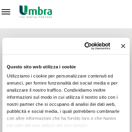
Prodotti
CONTATTI - SERVIZIO CLIENTI
Scrivi a
team.mkt@umbra.it
Chiama il NV ORDINI
800 869103
Questo sito web utilizza i cookie
Chiama il NV ASSISTENZA TECNICA
800 014440
Utilizziamo i cookie per personalizzare contenuti ed
annunci, per fornire funzionalità dei social media e per
analizzare il nostro traffico. Condividiamo inoltre
CONSEGNA GRATUITA
informazioni sul modo in cui utilizza il nostro sito con i
Consegna gratuita su tutto il territorio italiano con un
ordine
nostri partner che si occupano di analisi dei dati web,
minimo di 100€
, altrimenti si calcola il costo della consegna in
pubblicità e social media, i quali potrebbero combinarle
base alle condizioni contrattuali.
con altre informazioni che ha fornito loro o che hanno
raccolto dal suo utilizzo dei loro servizi.