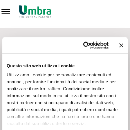
Prodotti
CONTATTI - SERVIZIO CLIENTI
Scrivi a
team.mkt@umbra.it
Chiama il NV ORDINI
800 869103
Questo sito web utilizza i cookie
Chiama il NV ASSISTENZA TECNICA
800 014440
Utilizziamo i cookie per personalizzare contenuti ed
annunci, per fornire funzionalità dei social media e per
analizzare il nostro traffico. Condividiamo inoltre
CONSEGNA GRATUITA
informazioni sul modo in cui utilizza il nostro sito con i
Consegna gratuita su tutto il territorio italiano con un
ordine
nostri partner che si occupano di analisi dei dati web,
minimo di 100€
, altrimenti si calcola il costo della consegna in
pubblicità e social media, i quali potrebbero combinarle
base alle condizioni contrattuali.
con altre informazioni che ha fornito loro o che hanno
raccolto dal suo utilizzo dei loro servizi.