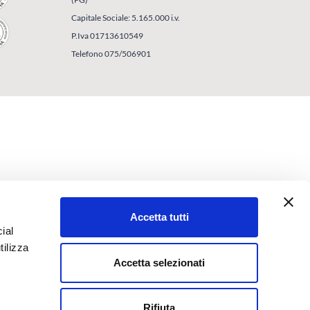
Capitale Sociale: 5.165.000 i.v.
P.Iva 01713610549
Telefono 075/506901
Accetta tutti
ial
tilizza
Accetta selezionati
Rifiuta