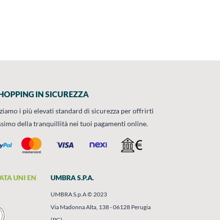
HOPPING IN SICUREZZA
zziamo i più elevati standard di sicurezza per offrirti
ssimo della tranquillità nei tuoi pagamenti online.
ATA UNI EN
UMBRA S.P.A.
UMBRA S.p.A © 2023
Via Madonna Alta, 138 - 06128 Perugia
(PG)