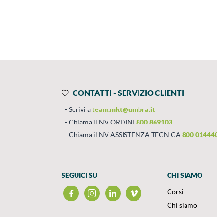
Prodotti
Salta al contenuto
CONTATTI - SERVIZIO CLIENTI
Scrivi a
team.mkt@umbra.it
Chiama il NV ORDINI
800 869103
Chiama il NV ASSISTENZA TECNICA
800 01444
SEGUICI SU
CHI SIAMO
Corsi
Chi siamo