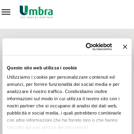
Prodotti
CONTATTI - SERVIZIO CLIENTI
Scrivi a
team.mkt@umbra.it
Chiama il NV ORDINI
800 869103
Questo sito web utilizza i cookie
Chiama il NV ASSISTENZA TECNICA
800 014440
Utilizziamo i cookie per personalizzare contenuti ed
annunci, per fornire funzionalità dei social media e per
analizzare il nostro traffico. Condividiamo inoltre
CONSEGNA GRATUITA
informazioni sul modo in cui utilizza il nostro sito con i
Consegna gratuita su tutto il territorio italiano con un
ordine
nostri partner che si occupano di analisi dei dati web,
minimo di 100€
, altrimenti si calcola il costo della consegna in
pubblicità e social media, i quali potrebbero combinarle
base alle condizioni contrattuali.
con altre informazioni che ha fornito loro o che hanno
raccolto dal suo utilizzo dei loro servizi.