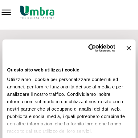
Prodotti
CONTATTI - SERVIZIO CLIENTI
Scrivi a
team.mkt@umbra.it
Chiama il NV ORDINI
800 869103
Questo sito web utilizza i cookie
Chiama il NV ASSISTENZA TECNICA
800 014440
Utilizziamo i cookie per personalizzare contenuti ed
annunci, per fornire funzionalità dei social media e per
analizzare il nostro traffico. Condividiamo inoltre
CONSEGNA GRATUITA
informazioni sul modo in cui utilizza il nostro sito con i
Consegna gratuita su tutto il territorio italiano con un
ordine
nostri partner che si occupano di analisi dei dati web,
minimo di 100€
, altrimenti si calcola il costo della consegna in
pubblicità e social media, i quali potrebbero combinarle
base alle condizioni contrattuali.
con altre informazioni che ha fornito loro o che hanno
raccolto dal suo utilizzo dei loro servizi.