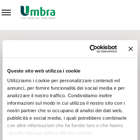
Prodotti
CONTATTI - SERVIZIO CLIENTI
Scrivi a
team.mkt@umbra.it
Chiama il NV ORDINI
800 869103
Questo sito web utilizza i cookie
Chiama il NV ASSISTENZA TECNICA
800 014440
Utilizziamo i cookie per personalizzare contenuti ed
annunci, per fornire funzionalità dei social media e per
analizzare il nostro traffico. Condividiamo inoltre
CONSEGNA GRATUITA
informazioni sul modo in cui utilizza il nostro sito con i
Consegna gratuita su tutto il territorio italiano con un
ordine
nostri partner che si occupano di analisi dei dati web,
minimo di 100€
, altrimenti si calcola il costo della consegna in
pubblicità e social media, i quali potrebbero combinarle
base alle condizioni contrattuali.
con altre informazioni che ha fornito loro o che hanno
raccolto dal suo utilizzo dei loro servizi.