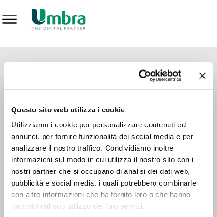
Prodotti
CONTATTI - SERVIZIO CLIENTI
Scrivi a
team.mkt@umbra.it
Chiama il NV ORDINI
800 869103
Questo sito web utilizza i cookie
Chiama il NV ASSISTENZA TECNICA
800 014440
Utilizziamo i cookie per personalizzare contenuti ed
annunci, per fornire funzionalità dei social media e per
analizzare il nostro traffico. Condividiamo inoltre
CONSEGNA GRATUITA
informazioni sul modo in cui utilizza il nostro sito con i
Consegna gratuita su tutto il territorio italiano con un
ordine
nostri partner che si occupano di analisi dei dati web,
minimo di 100€
, altrimenti si calcola il costo della consegna in
pubblicità e social media, i quali potrebbero combinarle
base alle condizioni contrattuali.
con altre informazioni che ha fornito loro o che hanno
raccolto dal suo utilizzo dei loro servizi.