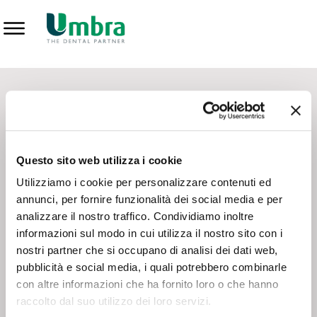
Prodotti
CONTATTI - SERVIZIO CLIENTI
Scrivi a
team.mkt@umbra.it
Chiama il NV ORDINI
800 869103
Questo sito web utilizza i cookie
Chiama il NV ASSISTENZA TECNICA
800 014440
Utilizziamo i cookie per personalizzare contenuti ed
annunci, per fornire funzionalità dei social media e per
analizzare il nostro traffico. Condividiamo inoltre
CONSEGNA GRATUITA
informazioni sul modo in cui utilizza il nostro sito con i
Consegna gratuita su tutto il territorio italiano con un
ordine
nostri partner che si occupano di analisi dei dati web,
minimo di 100€
, altrimenti si calcola il costo della consegna in
pubblicità e social media, i quali potrebbero combinarle
base alle condizioni contrattuali.
con altre informazioni che ha fornito loro o che hanno
raccolto dal suo utilizzo dei loro servizi.