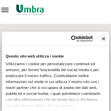
Prodotti
CONTATTI - SERVIZIO CLIENTI
Scrivi a
team.mkt@umbra.it
Chiama il NV ORDINI
800 869103
Questo sito web utilizza i cookie
Chiama il NV ASSISTENZA TECNICA
800 014440
Utilizziamo i cookie per personalizzare contenuti ed
annunci, per fornire funzionalità dei social media e per
analizzare il nostro traffico. Condividiamo inoltre
CONSEGNA GRATUITA
informazioni sul modo in cui utilizza il nostro sito con i
Consegna gratuita su tutto il territorio italiano con un
ordine
nostri partner che si occupano di analisi dei dati web,
minimo di 100€
, altrimenti si calcola il costo della consegna in
pubblicità e social media, i quali potrebbero combinarle
base alle condizioni contrattuali.
con altre informazioni che ha fornito loro o che hanno
raccolto dal suo utilizzo dei loro servizi.