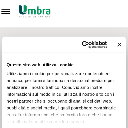
Prodotti
CONTATTI - SERVIZIO CLIENTI
Scrivi a
team.mkt@umbra.it
Chiama il NV ORDINI
800 869103
Questo sito web utilizza i cookie
Chiama il NV ASSISTENZA TECNICA
800 014440
Utilizziamo i cookie per personalizzare contenuti ed
annunci, per fornire funzionalità dei social media e per
analizzare il nostro traffico. Condividiamo inoltre
CONSEGNA GRATUITA
informazioni sul modo in cui utilizza il nostro sito con i
Consegna gratuita su tutto il territorio italiano con un
ordine
nostri partner che si occupano di analisi dei dati web,
minimo di 100€
, altrimenti si calcola il costo della consegna in
pubblicità e social media, i quali potrebbero combinarle
base alle condizioni contrattuali.
con altre informazioni che ha fornito loro o che hanno
raccolto dal suo utilizzo dei loro servizi.