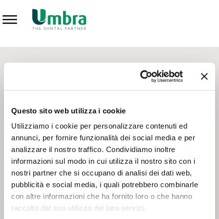
Prodotti
CONTATTI - SERVIZIO CLIENTI
Scrivi a
team.mkt@umbra.it
Chiama il NV ORDINI
800 869103
Questo sito web utilizza i cookie
Chiama il NV ASSISTENZA TECNICA
800 014440
Utilizziamo i cookie per personalizzare contenuti ed
annunci, per fornire funzionalità dei social media e per
analizzare il nostro traffico. Condividiamo inoltre
CONSEGNA GRATUITA
informazioni sul modo in cui utilizza il nostro sito con i
Consegna gratuita su tutto il territorio italiano con un
ordine
nostri partner che si occupano di analisi dei dati web,
minimo di 100€
, altrimenti si calcola il costo della consegna in
pubblicità e social media, i quali potrebbero combinarle
base alle condizioni contrattuali.
con altre informazioni che ha fornito loro o che hanno
raccolto dal suo utilizzo dei loro servizi.