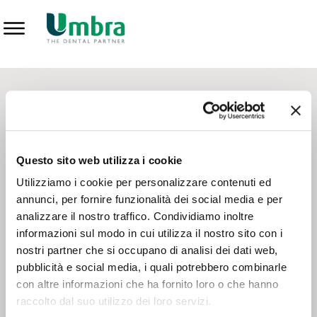
Prodotti
CONTATTI - SERVIZIO CLIENTI
Scrivi a
team.mkt@umbra.it
Chiama il NV ORDINI
800 869103
Questo sito web utilizza i cookie
Chiama il NV ASSISTENZA TECNICA
800 014440
Utilizziamo i cookie per personalizzare contenuti ed
annunci, per fornire funzionalità dei social media e per
analizzare il nostro traffico. Condividiamo inoltre
CONSEGNA GRATUITA
informazioni sul modo in cui utilizza il nostro sito con i
Consegna gratuita su tutto il territorio italiano con un
ordine
nostri partner che si occupano di analisi dei dati web,
minimo di 100€
, altrimenti si calcola il costo della consegna in
pubblicità e social media, i quali potrebbero combinarle
base alle condizioni contrattuali.
con altre informazioni che ha fornito loro o che hanno
raccolto dal suo utilizzo dei loro servizi.