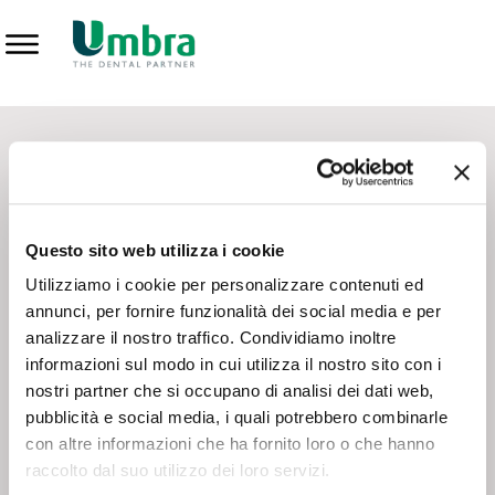
Prodotti
CONTATTI - SERVIZIO CLIENTI
Scrivi a
team.mkt@umbra.it
Chiama il NV ORDINI
800 869103
Questo sito web utilizza i cookie
Chiama il NV ASSISTENZA TECNICA
800 014440
Utilizziamo i cookie per personalizzare contenuti ed
annunci, per fornire funzionalità dei social media e per
analizzare il nostro traffico. Condividiamo inoltre
CONSEGNA GRATUITA
informazioni sul modo in cui utilizza il nostro sito con i
Consegna gratuita su tutto il territorio italiano con un
ordine
nostri partner che si occupano di analisi dei dati web,
minimo di 100€
, altrimenti si calcola il costo della consegna in
pubblicità e social media, i quali potrebbero combinarle
base alle condizioni contrattuali.
con altre informazioni che ha fornito loro o che hanno
raccolto dal suo utilizzo dei loro servizi.