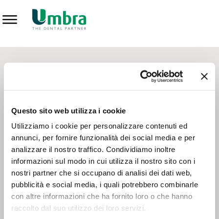
Prodotti
CONTATTI - SERVIZIO CLIENTI
Scrivi a
team.mkt@umbra.it
Chiama il NV ORDINI
800 869103
Questo sito web utilizza i cookie
Chiama il NV ASSISTENZA TECNICA
800 014440
Utilizziamo i cookie per personalizzare contenuti ed
annunci, per fornire funzionalità dei social media e per
analizzare il nostro traffico. Condividiamo inoltre
CONSEGNA GRATUITA
informazioni sul modo in cui utilizza il nostro sito con i
Consegna gratuita su tutto il territorio italiano con un
ordine
nostri partner che si occupano di analisi dei dati web,
minimo di 100€
, altrimenti si calcola il costo della consegna in
pubblicità e social media, i quali potrebbero combinarle
base alle condizioni contrattuali.
con altre informazioni che ha fornito loro o che hanno
raccolto dal suo utilizzo dei loro servizi.