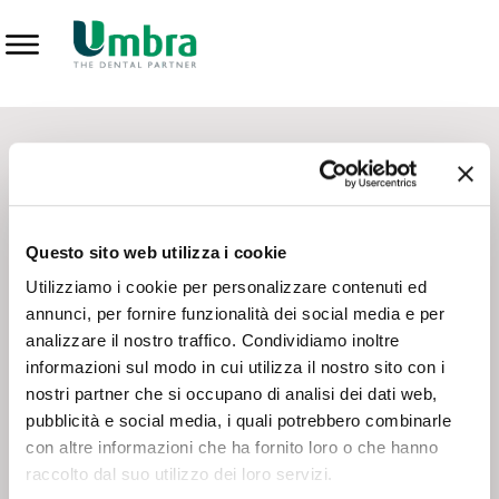
Prodotti
CONTATTI - SERVIZIO CLIENTI
Scrivi a
team.mkt@umbra.it
Chiama il NV ORDINI
800 869103
Questo sito web utilizza i cookie
Chiama il NV ASSISTENZA TECNICA
800 014440
Utilizziamo i cookie per personalizzare contenuti ed
annunci, per fornire funzionalità dei social media e per
analizzare il nostro traffico. Condividiamo inoltre
CONSEGNA GRATUITA
informazioni sul modo in cui utilizza il nostro sito con i
Consegna gratuita su tutto il territorio italiano con un
ordine
nostri partner che si occupano di analisi dei dati web,
minimo di 100€
, altrimenti si calcola il costo della consegna in
pubblicità e social media, i quali potrebbero combinarle
base alle condizioni contrattuali.
con altre informazioni che ha fornito loro o che hanno
raccolto dal suo utilizzo dei loro servizi.