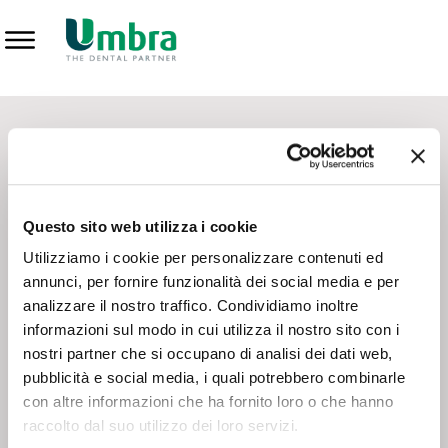
Prodotti
CONTATTI - SERVIZIO CLIENTI
Scrivi a
team.mkt@umbra.it
Chiama il NV ORDINI
800 869103
Questo sito web utilizza i cookie
Chiama il NV ASSISTENZA TECNICA
800 014440
Utilizziamo i cookie per personalizzare contenuti ed
annunci, per fornire funzionalità dei social media e per
analizzare il nostro traffico. Condividiamo inoltre
CONSEGNA GRATUITA
informazioni sul modo in cui utilizza il nostro sito con i
Consegna gratuita su tutto il territorio italiano con un
ordine
nostri partner che si occupano di analisi dei dati web,
minimo di 100€
, altrimenti si calcola il costo della consegna in
pubblicità e social media, i quali potrebbero combinarle
base alle condizioni contrattuali.
con altre informazioni che ha fornito loro o che hanno
raccolto dal suo utilizzo dei loro servizi.