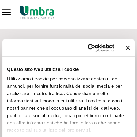
Prodotti
CONTATTI - SERVIZIO CLIENTI
Scrivi a
team.mkt@umbra.it
Chiama il NV ORDINI
800 869103
Questo sito web utilizza i cookie
Chiama il NV ASSISTENZA TECNICA
800 014440
Utilizziamo i cookie per personalizzare contenuti ed
annunci, per fornire funzionalità dei social media e per
analizzare il nostro traffico. Condividiamo inoltre
CONSEGNA GRATUITA
informazioni sul modo in cui utilizza il nostro sito con i
Consegna gratuita su tutto il territorio italiano con un
ordine
nostri partner che si occupano di analisi dei dati web,
minimo di 100€
, altrimenti si calcola il costo della consegna in
pubblicità e social media, i quali potrebbero combinarle
base alle condizioni contrattuali.
con altre informazioni che ha fornito loro o che hanno
raccolto dal suo utilizzo dei loro servizi.