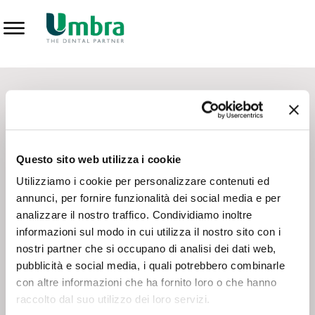
Prodotti
CONTATTI - SERVIZIO CLIENTI
Scrivi a
team.mkt@umbra.it
Chiama il NV ORDINI
800 869103
Questo sito web utilizza i cookie
Chiama il NV ASSISTENZA TECNICA
800 014440
Utilizziamo i cookie per personalizzare contenuti ed
annunci, per fornire funzionalità dei social media e per
analizzare il nostro traffico. Condividiamo inoltre
CONSEGNA GRATUITA
informazioni sul modo in cui utilizza il nostro sito con i
Consegna gratuita su tutto il territorio italiano con un
ordine
nostri partner che si occupano di analisi dei dati web,
minimo di 100€
, altrimenti si calcola il costo della consegna in
pubblicità e social media, i quali potrebbero combinarle
base alle condizioni contrattuali.
con altre informazioni che ha fornito loro o che hanno
raccolto dal suo utilizzo dei loro servizi.