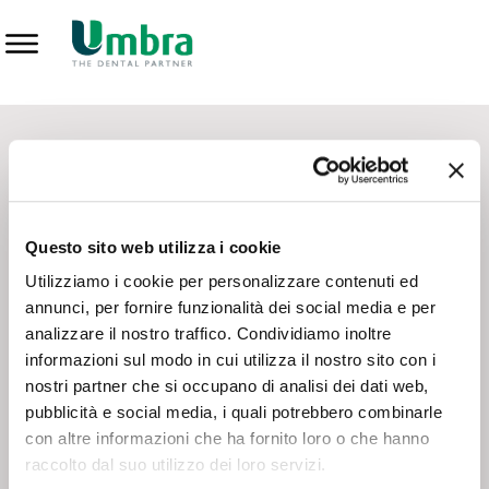
Prodotti
CONTATTI - SERVIZIO CLIENTI
Scrivi a
team.mkt@umbra.it
Chiama il NV ORDINI
800 869103
Questo sito web utilizza i cookie
Chiama il NV ASSISTENZA TECNICA
800 014440
Utilizziamo i cookie per personalizzare contenuti ed
annunci, per fornire funzionalità dei social media e per
analizzare il nostro traffico. Condividiamo inoltre
CONSEGNA GRATUITA
informazioni sul modo in cui utilizza il nostro sito con i
Consegna gratuita su tutto il territorio italiano con un
ordine
nostri partner che si occupano di analisi dei dati web,
minimo di 100€
, altrimenti si calcola il costo della consegna in
pubblicità e social media, i quali potrebbero combinarle
base alle condizioni contrattuali.
con altre informazioni che ha fornito loro o che hanno
raccolto dal suo utilizzo dei loro servizi.