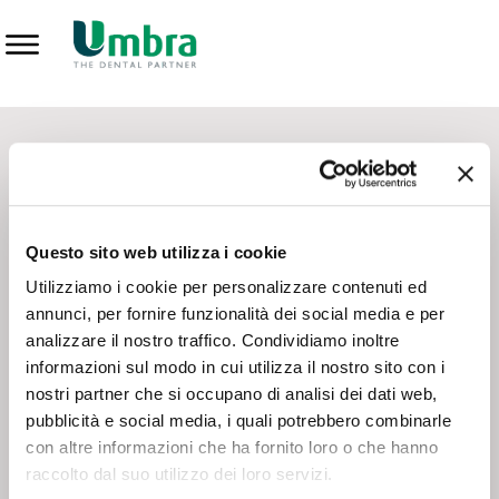
Prodotti
CONTATTI - SERVIZIO CLIENTI
Scrivi a
team.mkt@umbra.it
Chiama il NV ORDINI
800 869103
Questo sito web utilizza i cookie
Chiama il NV ASSISTENZA TECNICA
800 014440
Utilizziamo i cookie per personalizzare contenuti ed
annunci, per fornire funzionalità dei social media e per
analizzare il nostro traffico. Condividiamo inoltre
CONSEGNA GRATUITA
informazioni sul modo in cui utilizza il nostro sito con i
Consegna gratuita su tutto il territorio italiano con un
ordine
nostri partner che si occupano di analisi dei dati web,
minimo di 100€
, altrimenti si calcola il costo della consegna in
pubblicità e social media, i quali potrebbero combinarle
base alle condizioni contrattuali.
con altre informazioni che ha fornito loro o che hanno
raccolto dal suo utilizzo dei loro servizi.