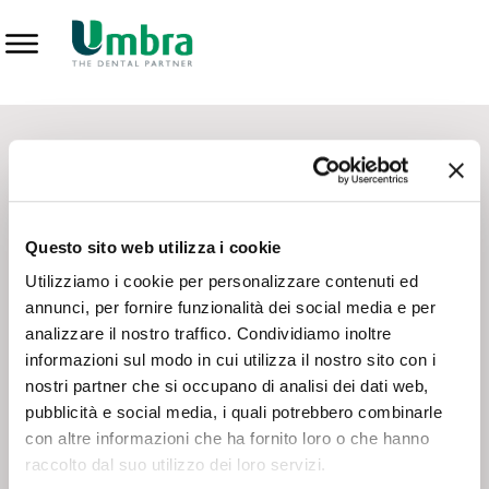
Prodotti
CONTATTI - SERVIZIO CLIENTI
Scrivi a
team.mkt@umbra.it
Chiama il NV ORDINI
800 869103
Questo sito web utilizza i cookie
Chiama il NV ASSISTENZA TECNICA
800 014440
Utilizziamo i cookie per personalizzare contenuti ed
annunci, per fornire funzionalità dei social media e per
analizzare il nostro traffico. Condividiamo inoltre
CONSEGNA GRATUITA
informazioni sul modo in cui utilizza il nostro sito con i
Consegna gratuita su tutto il territorio italiano con un
ordine
nostri partner che si occupano di analisi dei dati web,
minimo di 100€
, altrimenti si calcola il costo della consegna in
pubblicità e social media, i quali potrebbero combinarle
base alle condizioni contrattuali.
con altre informazioni che ha fornito loro o che hanno
raccolto dal suo utilizzo dei loro servizi.