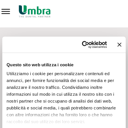
Prodotti
CONTATTI - SERVIZIO CLIENTI
Scrivi a
team.mkt@umbra.it
Chiama il NV ORDINI
800 869103
Questo sito web utilizza i cookie
Chiama il NV ASSISTENZA TECNICA
800 014440
Utilizziamo i cookie per personalizzare contenuti ed
annunci, per fornire funzionalità dei social media e per
analizzare il nostro traffico. Condividiamo inoltre
CONSEGNA GRATUITA
informazioni sul modo in cui utilizza il nostro sito con i
Consegna gratuita su tutto il territorio italiano con un
ordine
nostri partner che si occupano di analisi dei dati web,
minimo di 100€
, altrimenti si calcola il costo della consegna in
pubblicità e social media, i quali potrebbero combinarle
base alle condizioni contrattuali.
con altre informazioni che ha fornito loro o che hanno
raccolto dal suo utilizzo dei loro servizi.