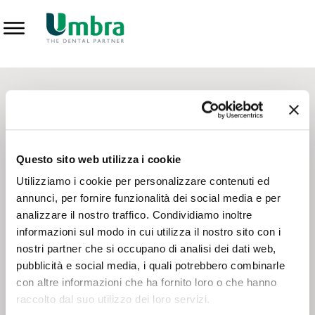
Prodotti
CONTATTI - SERVIZIO CLIENTI
Scrivi a
team.mkt@umbra.it
Chiama il NV ORDINI
800 869103
Questo sito web utilizza i cookie
Chiama il NV ASSISTENZA TECNICA
800 014440
Utilizziamo i cookie per personalizzare contenuti ed
annunci, per fornire funzionalità dei social media e per
analizzare il nostro traffico. Condividiamo inoltre
CONSEGNA GRATUITA
informazioni sul modo in cui utilizza il nostro sito con i
Consegna gratuita su tutto il territorio italiano con un
ordine
nostri partner che si occupano di analisi dei dati web,
minimo di 100€
, altrimenti si calcola il costo della consegna in
pubblicità e social media, i quali potrebbero combinarle
base alle condizioni contrattuali.
con altre informazioni che ha fornito loro o che hanno
raccolto dal suo utilizzo dei loro servizi.