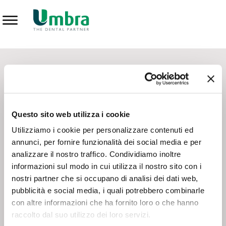
Prodotti
CONTATTI - SERVIZIO CLIENTI
Scrivi a
team.mkt@umbra.it
Chiama il NV ORDINI
800 869103
Questo sito web utilizza i cookie
Chiama il NV ASSISTENZA TECNICA
800 014440
Utilizziamo i cookie per personalizzare contenuti ed
annunci, per fornire funzionalità dei social media e per
analizzare il nostro traffico. Condividiamo inoltre
CONSEGNA GRATUITA
informazioni sul modo in cui utilizza il nostro sito con i
Consegna gratuita su tutto il territorio italiano con un
ordine
nostri partner che si occupano di analisi dei dati web,
minimo di 100€
, altrimenti si calcola il costo della consegna in
pubblicità e social media, i quali potrebbero combinarle
base alle condizioni contrattuali.
con altre informazioni che ha fornito loro o che hanno
raccolto dal suo utilizzo dei loro servizi.