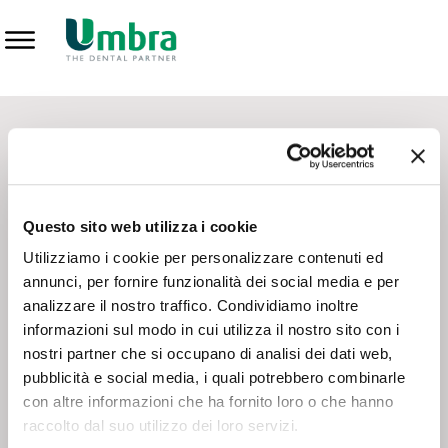
Prodotti
CONTATTI - SERVIZIO CLIENTI
Scrivi a
team.mkt@umbra.it
Chiama il NV ORDINI
800 869103
Questo sito web utilizza i cookie
Chiama il NV ASSISTENZA TECNICA
800 014440
Utilizziamo i cookie per personalizzare contenuti ed
annunci, per fornire funzionalità dei social media e per
analizzare il nostro traffico. Condividiamo inoltre
CONSEGNA GRATUITA
informazioni sul modo in cui utilizza il nostro sito con i
Consegna gratuita su tutto il territorio italiano con un
ordine
nostri partner che si occupano di analisi dei dati web,
minimo di 100€
, altrimenti si calcola il costo della consegna in
pubblicità e social media, i quali potrebbero combinarle
base alle condizioni contrattuali.
con altre informazioni che ha fornito loro o che hanno
raccolto dal suo utilizzo dei loro servizi.