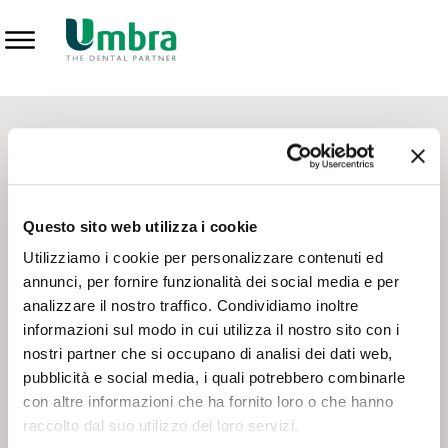
Prodotti
CONTATTI - SERVIZIO CLIENTI
Scrivi a
team.mkt@umbra.it
Chiama il NV ORDINI
800 869103
Questo sito web utilizza i cookie
Chiama il NV ASSISTENZA TECNICA
800 014440
Utilizziamo i cookie per personalizzare contenuti ed
annunci, per fornire funzionalità dei social media e per
analizzare il nostro traffico. Condividiamo inoltre
CONSEGNA GRATUITA
informazioni sul modo in cui utilizza il nostro sito con i
Consegna gratuita su tutto il territorio italiano con un
ordine
nostri partner che si occupano di analisi dei dati web,
minimo di 100€
, altrimenti si calcola il costo della consegna in
pubblicità e social media, i quali potrebbero combinarle
base alle condizioni contrattuali.
con altre informazioni che ha fornito loro o che hanno
raccolto dal suo utilizzo dei loro servizi.