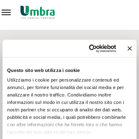
Prodotti
CONTATTI - SERVIZIO CLIENTI
Scrivi a
team.mkt@umbra.it
Chiama il NV ORDINI
800 869103
Questo sito web utilizza i cookie
Chiama il NV ASSISTENZA TECNICA
800 014440
Utilizziamo i cookie per personalizzare contenuti ed
annunci, per fornire funzionalità dei social media e per
analizzare il nostro traffico. Condividiamo inoltre
CONSEGNA GRATUITA
informazioni sul modo in cui utilizza il nostro sito con i
Consegna gratuita su tutto il territorio italiano con un
ordine
nostri partner che si occupano di analisi dei dati web,
minimo di 100€
, altrimenti si calcola il costo della consegna in
pubblicità e social media, i quali potrebbero combinarle
base alle condizioni contrattuali.
con altre informazioni che ha fornito loro o che hanno
raccolto dal suo utilizzo dei loro servizi.