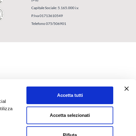
Capitale Sociale: 5.165.000 i.v.
P.Iva 01713610549
Telefono 075/506901
Accetta tutti
ial
tilizza
Accetta selezionati
Rifiuta