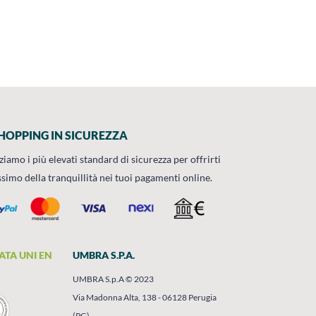
HOPPING IN SICUREZZA
zziamo i più elevati standard di sicurezza per offrirti
ssimo della tranquillità nei tuoi pagamenti online.
ATA UNI EN
UMBRA S.P.A.
UMBRA S.p.A © 2023
Via Madonna Alta, 138 - 06128 Perugia
(PG)