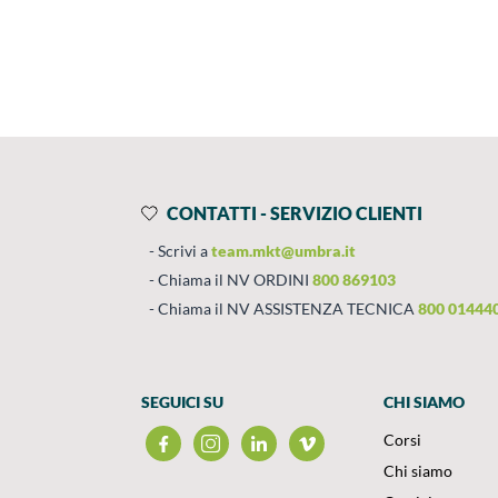
Prodotti
Salta al contenuto
CONTATTI - SERVIZIO CLIENTI
Scrivi a
team.mkt@umbra.it
Chiama il NV ORDINI
800 869103
Chiama il NV ASSISTENZA TECNICA
800 01444
SEGUICI SU
CHI SIAMO
Corsi
Chi siamo