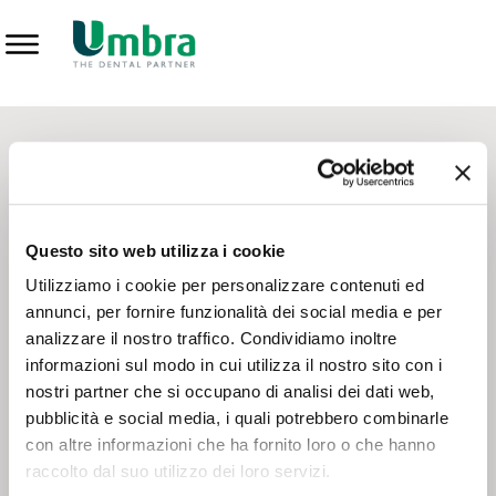
Prodotti
CONTATTI - SERVIZIO CLIENTI
Scrivi a
team.mkt@umbra.it
Chiama il NV ORDINI
800 869103
Questo sito web utilizza i cookie
Chiama il NV ASSISTENZA TECNICA
800 014440
Utilizziamo i cookie per personalizzare contenuti ed
annunci, per fornire funzionalità dei social media e per
analizzare il nostro traffico. Condividiamo inoltre
CONSEGNA GRATUITA
informazioni sul modo in cui utilizza il nostro sito con i
Consegna gratuita su tutto il territorio italiano con un
ordine
nostri partner che si occupano di analisi dei dati web,
minimo di 100€
, altrimenti si calcola il costo della consegna in
pubblicità e social media, i quali potrebbero combinarle
base alle condizioni contrattuali.
con altre informazioni che ha fornito loro o che hanno
raccolto dal suo utilizzo dei loro servizi.