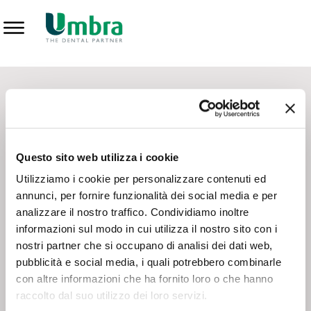
Prodotti
CONTATTI - SERVIZIO CLIENTI
Scrivi a
team.mkt@umbra.it
Chiama il NV ORDINI
800 869103
Questo sito web utilizza i cookie
Chiama il NV ASSISTENZA TECNICA
800 014440
Utilizziamo i cookie per personalizzare contenuti ed
annunci, per fornire funzionalità dei social media e per
analizzare il nostro traffico. Condividiamo inoltre
CONSEGNA GRATUITA
informazioni sul modo in cui utilizza il nostro sito con i
Consegna gratuita su tutto il territorio italiano con un
ordine
nostri partner che si occupano di analisi dei dati web,
minimo di 100€
, altrimenti si calcola il costo della consegna in
pubblicità e social media, i quali potrebbero combinarle
base alle condizioni contrattuali.
con altre informazioni che ha fornito loro o che hanno
raccolto dal suo utilizzo dei loro servizi.