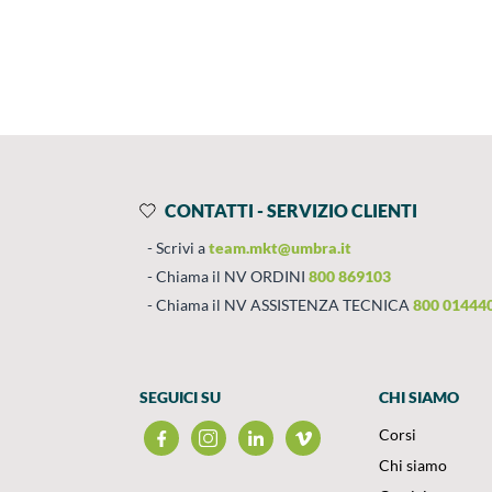
Prodotti
Salta al contenuto
CONTATTI - SERVIZIO CLIENTI
Scrivi a
team.mkt@umbra.it
Chiama il NV ORDINI
800 869103
Chiama il NV ASSISTENZA TECNICA
800 01444
SEGUICI SU
CHI SIAMO
Corsi
Chi siamo