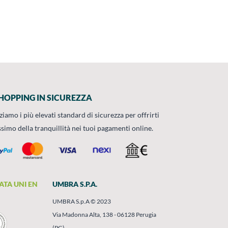
HOPPING IN SICUREZZA
zziamo i più elevati standard di sicurezza per offrirti
ssimo della tranquillità nei tuoi pagamenti online.
ATA UNI EN
UMBRA S.P.A.
UMBRA S.p.A © 2023
Via Madonna Alta, 138 - 06128 Perugia
(PG)