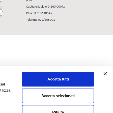
Capitale Sociale: 5.165.000 i.v.
P.Iva 01713610549
Telefono 075/506901
Accetta tutti
ial
tilizza
Accetta selezionati
Rifiuta