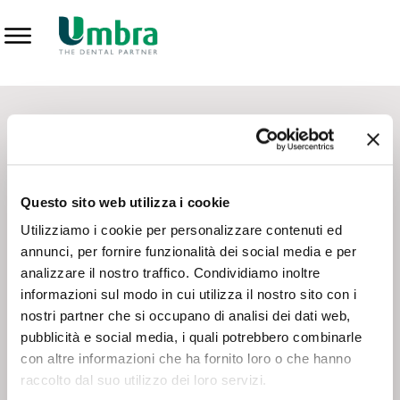
Prodotti
CONTATTI - SERVIZIO CLIENTI
Scrivi a
team.mkt@umbra.it
Chiama il NV ORDINI
800 869103
Questo sito web utilizza i cookie
Chiama il NV ASSISTENZA TECNICA
800 014440
Utilizziamo i cookie per personalizzare contenuti ed
annunci, per fornire funzionalità dei social media e per
analizzare il nostro traffico. Condividiamo inoltre
CONSEGNA GRATUITA
informazioni sul modo in cui utilizza il nostro sito con i
Consegna gratuita su tutto il territorio italiano con un
ordine
nostri partner che si occupano di analisi dei dati web,
minimo di 100€
, altrimenti si calcola il costo della consegna in
pubblicità e social media, i quali potrebbero combinarle
base alle condizioni contrattuali.
con altre informazioni che ha fornito loro o che hanno
raccolto dal suo utilizzo dei loro servizi.