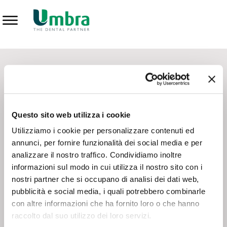
Prodotti
CONTATTI - SERVIZIO CLIENTI
Scrivi a
team.mkt@umbra.it
Chiama il NV ORDINI
800 869103
Questo sito web utilizza i cookie
Chiama il NV ASSISTENZA TECNICA
800 014440
Utilizziamo i cookie per personalizzare contenuti ed
annunci, per fornire funzionalità dei social media e per
analizzare il nostro traffico. Condividiamo inoltre
CONSEGNA GRATUITA
informazioni sul modo in cui utilizza il nostro sito con i
Consegna gratuita su tutto il territorio italiano con un
ordine
nostri partner che si occupano di analisi dei dati web,
minimo di 100€
, altrimenti si calcola il costo della consegna in
pubblicità e social media, i quali potrebbero combinarle
base alle condizioni contrattuali.
con altre informazioni che ha fornito loro o che hanno
raccolto dal suo utilizzo dei loro servizi.