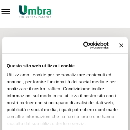
Prodotti
CONTATTI - SERVIZIO CLIENTI
Scrivi a
team.mkt@umbra.it
Chiama il NV ORDINI
800 869103
Questo sito web utilizza i cookie
Chiama il NV ASSISTENZA TECNICA
800 014440
Utilizziamo i cookie per personalizzare contenuti ed
annunci, per fornire funzionalità dei social media e per
analizzare il nostro traffico. Condividiamo inoltre
CONSEGNA GRATUITA
informazioni sul modo in cui utilizza il nostro sito con i
Consegna gratuita su tutto il territorio italiano con un
ordine
nostri partner che si occupano di analisi dei dati web,
minimo di 100€
, altrimenti si calcola il costo della consegna in
pubblicità e social media, i quali potrebbero combinarle
base alle condizioni contrattuali.
con altre informazioni che ha fornito loro o che hanno
raccolto dal suo utilizzo dei loro servizi.