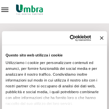
Prodotti
CONTATTI - SERVIZIO CLIENTI
Scrivi a
team.mkt@umbra.it
Chiama il NV ORDINI
800 869103
Questo sito web utilizza i cookie
Chiama il NV ASSISTENZA TECNICA
800 014440
Utilizziamo i cookie per personalizzare contenuti ed
annunci, per fornire funzionalità dei social media e per
analizzare il nostro traffico. Condividiamo inoltre
CONSEGNA GRATUITA
informazioni sul modo in cui utilizza il nostro sito con i
Consegna gratuita su tutto il territorio italiano con un
ordine
nostri partner che si occupano di analisi dei dati web,
minimo di 100€
, altrimenti si calcola il costo della consegna in
pubblicità e social media, i quali potrebbero combinarle
base alle condizioni contrattuali.
con altre informazioni che ha fornito loro o che hanno
raccolto dal suo utilizzo dei loro servizi.